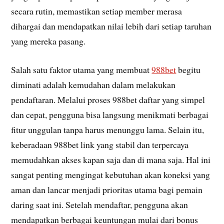
secara rutin, memastikan setiap member merasa
dihargai dan mendapatkan nilai lebih dari setiap taruhan
yang mereka pasang.
Salah satu faktor utama yang membuat
988bet
begitu
diminati adalah kemudahan dalam melakukan
pendaftaran. Melalui proses 988bet daftar yang simpel
dan cepat, pengguna bisa langsung menikmati berbagai
fitur unggulan tanpa harus menunggu lama. Selain itu,
keberadaan 988bet link yang stabil dan terpercaya
memudahkan akses kapan saja dan di mana saja. Hal ini
sangat penting mengingat kebutuhan akan koneksi yang
aman dan lancar menjadi prioritas utama bagi pemain
daring saat ini. Setelah mendaftar, pengguna akan
mendapatkan berbagai keuntungan mulai dari bonus