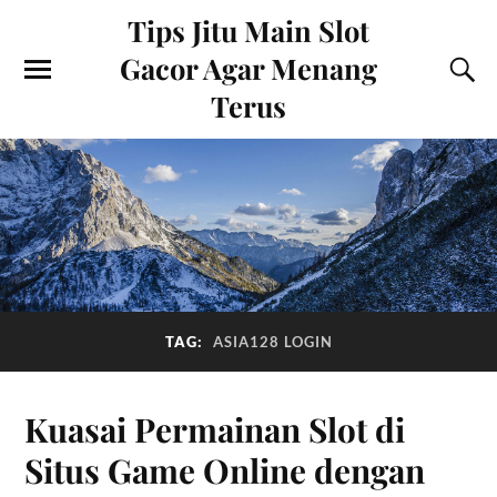
Tips Jitu Main Slot
Gacor Agar Menang
Terus
TAG:
ASIA128 LOGIN
Kuasai Permainan Slot di
Situs Game Online dengan