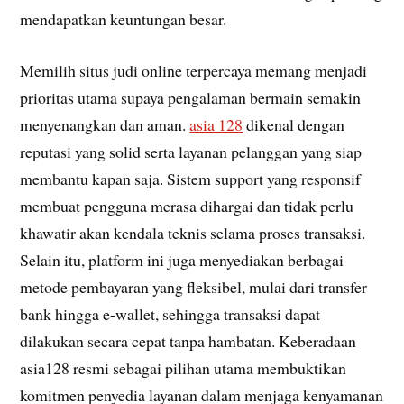
mendapatkan keuntungan besar.
Memilih situs judi online terpercaya memang menjadi
prioritas utama supaya pengalaman bermain semakin
menyenangkan dan aman.
asia 128
dikenal dengan
reputasi yang solid serta layanan pelanggan yang siap
membantu kapan saja. Sistem support yang responsif
membuat pengguna merasa dihargai dan tidak perlu
khawatir akan kendala teknis selama proses transaksi.
Selain itu, platform ini juga menyediakan berbagai
metode pembayaran yang fleksibel, mulai dari transfer
bank hingga e-wallet, sehingga transaksi dapat
dilakukan secara cepat tanpa hambatan. Keberadaan
asia128 resmi sebagai pilihan utama membuktikan
komitmen penyedia layanan dalam menjaga kenyamanan