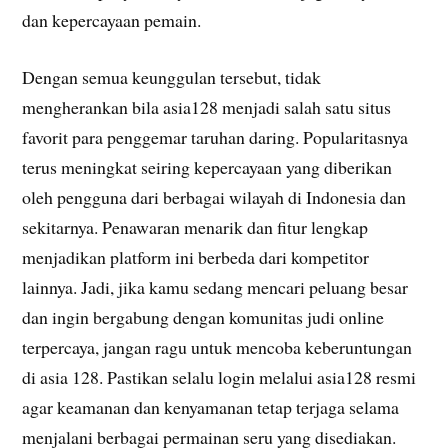
dan kepercayaan pemain.
Dengan semua keunggulan tersebut, tidak
mengherankan bila asia128 menjadi salah satu situs
favorit para penggemar taruhan daring. Popularitasnya
terus meningkat seiring kepercayaan yang diberikan
oleh pengguna dari berbagai wilayah di Indonesia dan
sekitarnya. Penawaran menarik dan fitur lengkap
menjadikan platform ini berbeda dari kompetitor
lainnya. Jadi, jika kamu sedang mencari peluang besar
dan ingin bergabung dengan komunitas judi online
terpercaya, jangan ragu untuk mencoba keberuntungan
di asia 128. Pastikan selalu login melalui asia128 resmi
agar keamanan dan kenyamanan tetap terjaga selama
menjalani berbagai permainan seru yang disediakan.