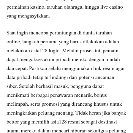
permainan kasino, taruhan olahraga, hingga live casino
yang mengasyikkan.
Saat ingin mencoba peruntungan di dunia taruhan
online, langkah pertama yang harus dilakukan adalah
melakukan asia128 login. Melalui proses ini, pemain
dapat mengakses akun pribadi mereka dengan mudah
dan cepat. Pastikan selalu menggunakan link resmi agar
data pribadi tetap terlindungi dari potensi ancaman
siber. Setelah berhasil masuk, pengguna dapat
menikmati berbagai penawaran menarik, bonus
melimpah, serta promosi yang dirancang khusus untuk
meningkatkan peluang menang. Tidak heran jika banyak
bettor yang memilih asia128 resmi sebagai destinasi
utama mereka dalam mencari hiburan sekaligus peluang