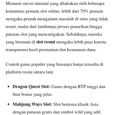
Menurut survei internal yang dilakukan oleh beberapa
komunitas pemain slot online, lebih dari 70% pemain
mengaku pernah mengalami masalah di situs yang tidak
resmi, mulai dari lambatnya proses penarikan hingga
putaran slot yang mencurigakan. Sebaliknya, mereka
slot resmi
yang bermain di
mengaku lebih puas karena
transparansi hasil permainan dan keamanan dana.
Contoh game populer yang biasanya hanya tersedia di
platform resmi antara lain:
Dragon Quest Slot:
Game dengan RTP tinggi dan
fitur bonus yang jelas.
Mahjong Ways Slot:
Slot bertema klasik Asia
dengan putaran gratis dan simbol wild yang adil.