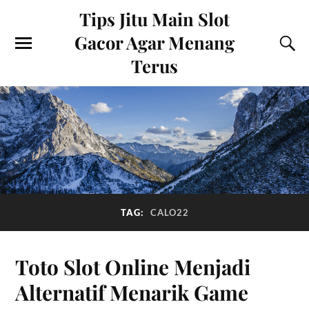
Tips Jitu Main Slot
Gacor Agar Menang
Terus
TAG:
CALO22
Toto Slot Online Menjadi
Alternatif Menarik Game