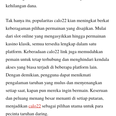
kehilangan dana.
Tak hanya itu, popularitas calo22 kian meningkat berkat
keberagaman pilihan permainan yang disajikan. Mulai
dari slot online yang mengasyikkan hingga permainan
kasino klasik, semua tersedia lengkap dalam satu
platform. Keberadaan calo22 link juga memudahkan
pemain untuk tetap terhubung dan menghindari kendala
akses yang biasa terjadi di beberapa platform lain.
Dengan demikian, pengguna dapat menikmati
pengalaman taruhan yang mulus dan menyenangkan
setiap saat, kapan pun mereka ingin bermain. Keseruan
dan peluang menang besar menanti di setiap putaran,
menjadikan
calo22
sebagai pilihan utama untuk para
pecinta taruhan daring.