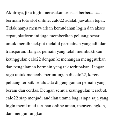
Akhirnya, jika ingin merasakan sensasi berbeda saat
bermain toto slot online, calo22 adalah jawaban tepat.
Tidak hanya menawarkan kemudahan login dan akses
cepat, platform ini juga memberikan peluang besar
untuk meraih jackpot melalui permainan yang adil dan
transparan. Banyak pemain yang telah membuktikan
keunggulan calo22 dengan kemenangan menggiurkan
dan pengalaman bermain yang tak terlupakan. Jangan
ragu untuk mencoba peruntungan di calo22, karena
peluang terbaik selalu ada di genggaman pemain yang
berani dan cerdas. Dengan semua keunggulan tersebut,
calo22 siap menjadi andalan utama bagi siapa saja yang
ingin menikmati taruhan online aman, menyenangkan,
dan menguntungkan.