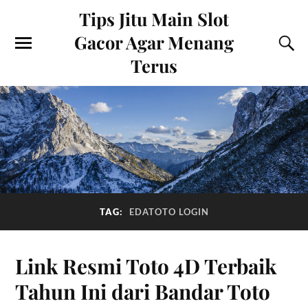
Tips Jitu Main Slot
Gacor Agar Menang
Terus
TAG:
EDATOTO LOGIN
Link Resmi Toto 4D Terbaik
Tahun Ini dari Bandar Toto