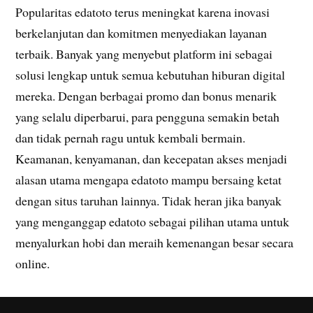
Popularitas edatoto terus meningkat karena inovasi
berkelanjutan dan komitmen menyediakan layanan
terbaik. Banyak yang menyebut platform ini sebagai
solusi lengkap untuk semua kebutuhan hiburan digital
mereka. Dengan berbagai promo dan bonus menarik
yang selalu diperbarui, para pengguna semakin betah
dan tidak pernah ragu untuk kembali bermain.
Keamanan, kenyamanan, dan kecepatan akses menjadi
alasan utama mengapa edatoto mampu bersaing ketat
dengan situs taruhan lainnya. Tidak heran jika banyak
yang menganggap edatoto sebagai pilihan utama untuk
menyalurkan hobi dan meraih kemenangan besar secara
online.