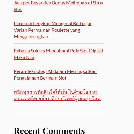
Jackpot Besar dan Bonus Melimpah di Situs
Slot
Panduan Lengkap Mengenal Berbagai
Varian Permainan Roulette yang
Menguntungkan
Rahasia Sukses Memahami Pola Slot Digital
Masa Kini
Peran Teknologi AI dalam Meningkatkan
Pengalaman Bermain Slot
พลิกทุกการตัดสินใจให้เต็มไปด้วยโอกาส
ผ่านเทคนิค สล็อต ที่ตอบโจทย์ผู้เล่นยุคใหม่
Recent Comments