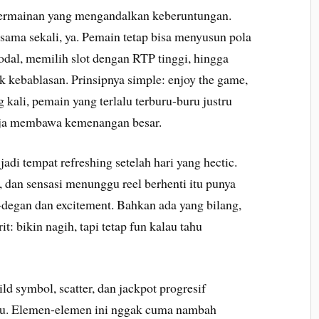
i permainan yang mengandalkan keberuntungan.
 sama sekali, ya. Pemain tetap bisa menyusun pola
dal, memilih slot dengan RTP tinggi, hingga
 kebablasan. Prinsipnya simple: enjoy the game,
g kali, pemain yang terlalu terburu-buru justru
aja membawa kemenangan besar.
jadi tempat refreshing setelah hari yang hectic.
, dan sensasi menunggu reel berhenti itu punya
-degan dan excitement. Bahkan ada yang bilang,
it: bikin nagih, tapi tetap fun kalau tahu
ild symbol, scatter, dan jackpot progresif
ru. Elemen-elemen ini nggak cuma nambah