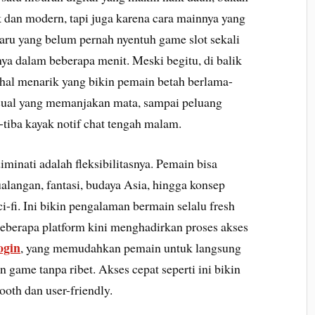
 dan modern, tapi juga karena cara mainnya yang
aru yang belum pernah nyentuh game slot sekali
ya dalam beberapa menit. Meski begitu, di balik
 hal menarik yang bikin pemain betah berlama-
isual yang memanjakan mata, sampai peluang
tiba kayak notif chat tengah malam.
diminati adalah fleksibilitasnya. Pemain bisa
ualangan, fantasi, budaya Asia, hingga konsep
ci-fi. Ini bikin pengalaman bermain selalu fresh
eberapa platform kini menghadirkan proses akses
ogin
, yang memudahkan pemain untuk langsung
 game tanpa ribet. Akses cepat seperti ini bikin
ooth dan user-friendly.