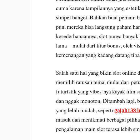
cuma karena tampilannya yang estetik
simpel banget. Bahkan buat pemain b
pun, mereka bisa langsung paham han
kesederhanaannya, slot punya banyak
lama—mulai dari fitur bonus, efek v
kemenangan yang kadang datang tiba-
Salah satu hal yang bikin slot online 
memilih ratusan tema, mulai dari pet
futuristik yang vibes-nya kayak film s
dan nggak monoton. Ditambah lagi, b
gajah138 l
yang lebih mudah, seperti
masuk dan menikmati berbagai pilihan
pengalaman main slot terasa lebih sm