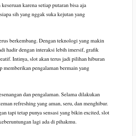
keseruan karena setiap putaran bisa aja
 siapa sih yang nggak suka kejutan yang
terus berkembang. Dengan teknologi yang makin
i hadir dengan interaksi lebih imersif, grafik
eatif. Intinya, slot akan terus jadi pilihan hiburan
 tetap memberikan pengalaman bermain yang
l kesenangan dan pengalaman. Selama dilakukan
 teman refreshing yang aman, seru, dan menghibur.
gan tapi tetap punya sensasi yang bikin excited, slot
, keberuntungan lagi ada di pihakmu.