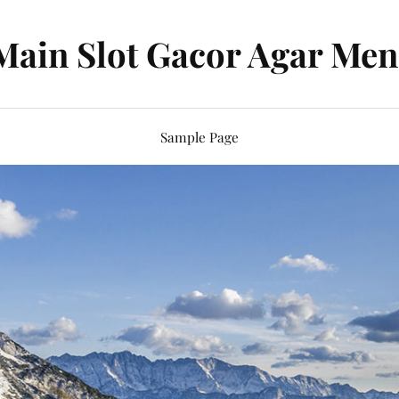
 Main Slot Gacor Agar Me
Sample Page