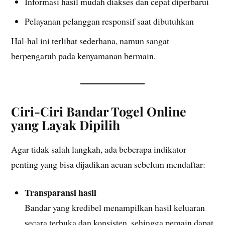
Informasi hasil mudah diakses dan cepat diperbarui
Pelayanan pelanggan responsif saat dibutuhkan
Hal-hal ini terlihat sederhana, namun sangat
berpengaruh pada kenyamanan bermain.
Ciri-Ciri Bandar Togel Online
yang Layak Dipilih
Agar tidak salah langkah, ada beberapa indikator
penting yang bisa dijadikan acuan sebelum mendaftar:
Transparansi hasil
Bandar yang kredibel menampilkan hasil keluaran
secara terbuka dan konsisten, sehingga pemain dapat