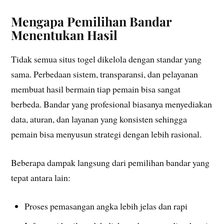
Mengapa Pemilihan Bandar
Menentukan Hasil
Tidak semua situs togel dikelola dengan standar yang
sama. Perbedaan sistem, transparansi, dan pelayanan
membuat hasil bermain tiap pemain bisa sangat
berbeda. Bandar yang profesional biasanya menyediakan
data, aturan, dan layanan yang konsisten sehingga
pemain bisa menyusun strategi dengan lebih rasional.
Beberapa dampak langsung dari pemilihan bandar yang
tepat antara lain:
Proses pemasangan angka lebih jelas dan rapi