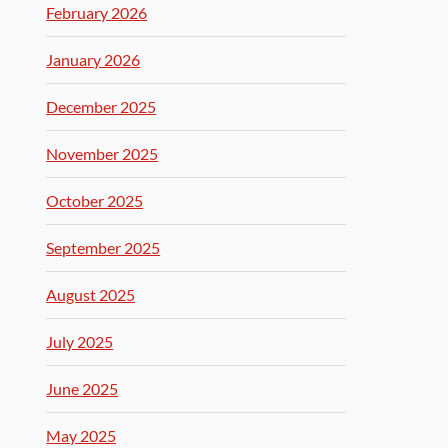
February 2026
January 2026
December 2025
November 2025
October 2025
September 2025
August 2025
July 2025
June 2025
May 2025