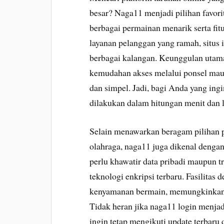
besar? Naga11 menjadi pilihan favori
berbagai permainan menarik serta fit
layanan pelanggan yang ramah, situs
berbagai kalangan. Keunggulan utam
kemudahan akses melalui ponsel maup
dan simpel. Jadi, bagi Anda yang ing
dilakukan dalam hitungan menit dan
Selain menawarkan beragam pilihan pe
olahraga, naga11 juga dikenal denga
perlu khawatir data pribadi maupun t
teknologi enkripsi terbaru. Fasilita
kenyamanan bermain, memungkinkan b
Tidak heran jika naga11 login menjad
ingin tetap mengikuti update terbar