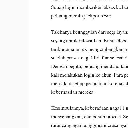
Setiap login memberikan akses ke b
peluang meraih jackpot besar.
Tak hanya keunggulan dari segi layan
sayang untuk dilewatkan. Bonus deposi
tarik utama untuk mengembangkan mod
setelah proses naga11 daftar selesai
Dengan begitu, peluang mendapatkan 
kali melakukan login ke akun. Para p
menjalani setiap permainan karena a
keberhasilan mereka.
Kesimpulannya, keberadaan naga11 
menyenangkan, dan penuh inovasi. Set
dirancang agar pengguna merasa nya