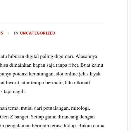
25
IN
UNCATEGORIZED
satu hiburan digital paling digemari. Alasannya
n bisa dimainkan kapan saja tanpa ribet. Buat kamu
punya potensi keuntungan, slot online jelas layak
t favorit, atur tempo bermain, lalu nikmati
s tapi nagih.
han tema, mulai dari petualangan, mitologi,
a Gen Z banget. Setiap game dirancang dengan
ikin pengalaman bermain terasa hidup. Bukan cuma