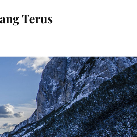
nang Terus