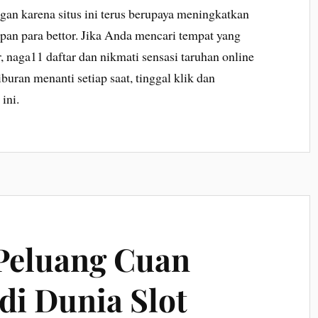
gan karena situs ini terus berupaya meningkatkan
pan para bettor. Jika Anda mencari tempat yang
 naga11 daftar dan nikmati sensasi taruhan online
uran menanti setiap saat, tinggal klik dan
ini.
 Peluang Cuan
di Dunia Slot