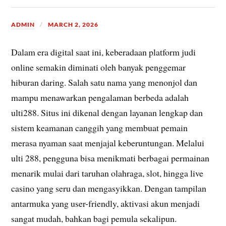
ADMIN
MARCH 2, 2026
Dalam era digital saat ini, keberadaan platform judi
online semakin diminati oleh banyak penggemar
hiburan daring. Salah satu nama yang menonjol dan
mampu menawarkan pengalaman berbeda adalah
ulti288. Situs ini dikenal dengan layanan lengkap dan
sistem keamanan canggih yang membuat pemain
merasa nyaman saat menjajal keberuntungan. Melalui
ulti 288, pengguna bisa menikmati berbagai permainan
menarik mulai dari taruhan olahraga, slot, hingga live
casino yang seru dan mengasyikkan. Dengan tampilan
antarmuka yang user-friendly, aktivasi akun menjadi
sangat mudah, bahkan bagi pemula sekalipun.