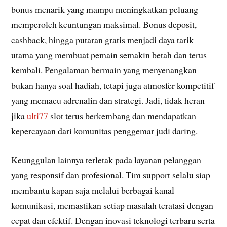
bonus menarik yang mampu meningkatkan peluang
memperoleh keuntungan maksimal. Bonus deposit,
cashback, hingga putaran gratis menjadi daya tarik
utama yang membuat pemain semakin betah dan terus
kembali. Pengalaman bermain yang menyenangkan
bukan hanya soal hadiah, tetapi juga atmosfer kompetitif
yang memacu adrenalin dan strategi. Jadi, tidak heran
jika
ulti77
slot terus berkembang dan mendapatkan
kepercayaan dari komunitas penggemar judi daring.
Keunggulan lainnya terletak pada layanan pelanggan
yang responsif dan profesional. Tim support selalu siap
membantu kapan saja melalui berbagai kanal
komunikasi, memastikan setiap masalah teratasi dengan
cepat dan efektif. Dengan inovasi teknologi terbaru serta