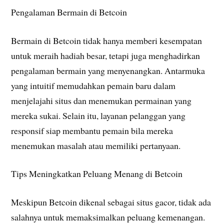
Pengalaman Bermain di Betcoin
Bermain di Betcoin tidak hanya memberi kesempatan
untuk meraih hadiah besar, tetapi juga menghadirkan
pengalaman bermain yang menyenangkan. Antarmuka
yang intuitif memudahkan pemain baru dalam
menjelajahi situs dan menemukan permainan yang
mereka sukai. Selain itu, layanan pelanggan yang
responsif siap membantu pemain bila mereka
menemukan masalah atau memiliki pertanyaan.
Tips Meningkatkan Peluang Menang di Betcoin
Meskipun Betcoin dikenal sebagai situs gacor, tidak ada
salahnya untuk memaksimalkan peluang kemenangan.