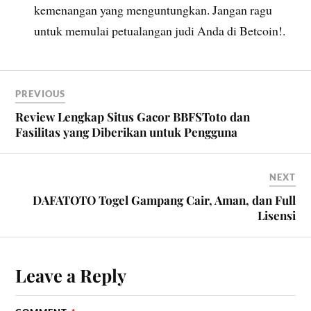
kemenangan yang menguntungkan. Jangan ragu
untuk memulai petualangan judi Anda di Betcoin!.
PREVIOUS
Review Lengkap Situs Gacor BBFSToto dan
Fasilitas yang Diberikan untuk Pengguna
NEXT
DAFATOTO Togel Gampang Cair, Aman, dan Full
Lisensi
Leave a Reply