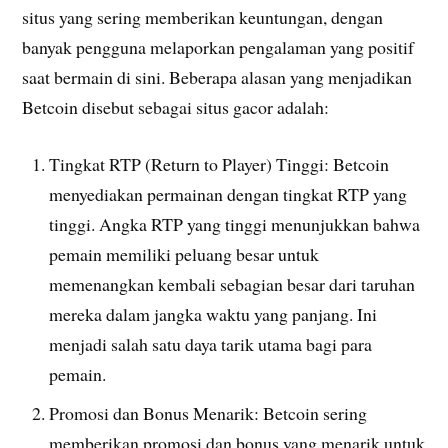
situs yang sering memberikan keuntungan, dengan
banyak pengguna melaporkan pengalaman yang positif
saat bermain di sini. Beberapa alasan yang menjadikan
Betcoin disebut sebagai situs gacor adalah:
Tingkat RTP (Return to Player) Tinggi: Betcoin
menyediakan permainan dengan tingkat RTP yang
tinggi. Angka RTP yang tinggi menunjukkan bahwa
pemain memiliki peluang besar untuk
memenangkan kembali sebagian besar dari taruhan
mereka dalam jangka waktu yang panjang. Ini
menjadi salah satu daya tarik utama bagi para
pemain.
Promosi dan Bonus Menarik: Betcoin sering
memberikan promosi dan bonus yang menarik untuk