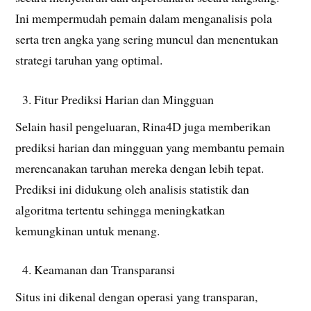
Ini mempermudah pemain dalam menganalisis pola
serta tren angka yang sering muncul dan menentukan
strategi taruhan yang optimal.
Fitur Prediksi Harian dan Mingguan
Selain hasil pengeluaran, Rina4D juga memberikan
prediksi harian dan mingguan yang membantu pemain
merencanakan taruhan mereka dengan lebih tepat.
Prediksi ini didukung oleh analisis statistik dan
algoritma tertentu sehingga meningkatkan
kemungkinan untuk menang.
Keamanan dan Transparansi
Situs ini dikenal dengan operasi yang transparan,