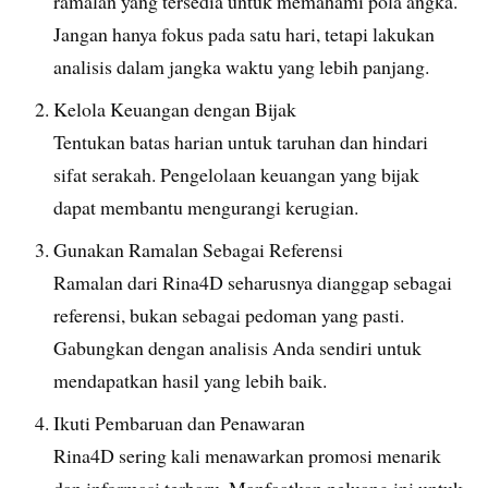
ramalan yang tersedia untuk memahami pola angka.
Jangan hanya fokus pada satu hari, tetapi lakukan
analisis dalam jangka waktu yang lebih panjang.
Kelola Keuangan dengan Bijak
Tentukan batas harian untuk taruhan dan hindari
sifat serakah. Pengelolaan keuangan yang bijak
dapat membantu mengurangi kerugian.
Gunakan Ramalan Sebagai Referensi
Ramalan dari Rina4D seharusnya dianggap sebagai
referensi, bukan sebagai pedoman yang pasti.
Gabungkan dengan analisis Anda sendiri untuk
mendapatkan hasil yang lebih baik.
Ikuti Pembaruan dan Penawaran
Rina4D sering kali menawarkan promosi menarik
dan informasi terbaru. Manfaatkan peluang ini untuk