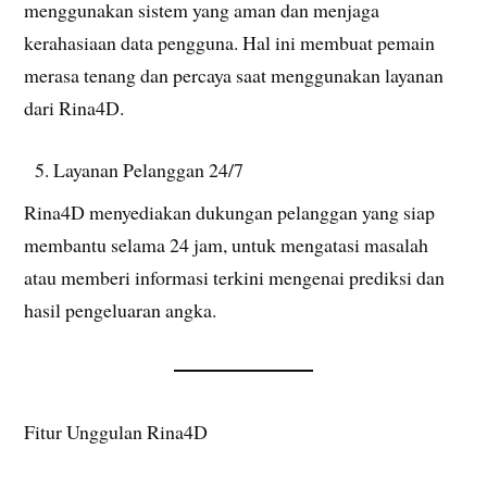
menggunakan sistem yang aman dan menjaga
kerahasiaan data pengguna. Hal ini membuat pemain
merasa tenang dan percaya saat menggunakan layanan
dari Rina4D.
Layanan Pelanggan 24/7
Rina4D menyediakan dukungan pelanggan yang siap
membantu selama 24 jam, untuk mengatasi masalah
atau memberi informasi terkini mengenai prediksi dan
hasil pengeluaran angka.
Fitur Unggulan Rina4D