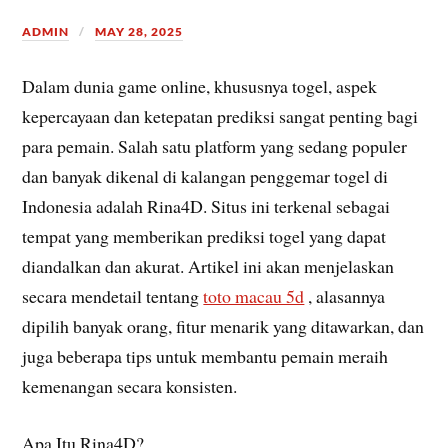
ADMIN
MAY 28, 2025
Dalam dunia game online, khususnya togel, aspek
kepercayaan dan ketepatan prediksi sangat penting bagi
para pemain. Salah satu platform yang sedang populer
dan banyak dikenal di kalangan penggemar togel di
Indonesia adalah Rina4D. Situs ini terkenal sebagai
tempat yang memberikan prediksi togel yang dapat
diandalkan dan akurat. Artikel ini akan menjelaskan
secara mendetail tentang
toto macau 5d
, alasannya
dipilih banyak orang, fitur menarik yang ditawarkan, dan
juga beberapa tips untuk membantu pemain meraih
kemenangan secara konsisten.
Apa Itu Rina4D?