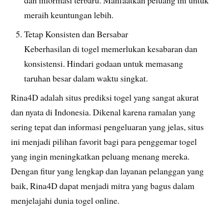
meraih keuntungan lebih.
Tetap Konsisten dan Bersabar
Keberhasilan di togel memerlukan kesabaran dan
konsistensi. Hindari godaan untuk memasang
taruhan besar dalam waktu singkat.
Rina4D adalah situs prediksi togel yang sangat akurat
dan nyata di Indonesia. Dikenal karena ramalan yang
sering tepat dan informasi pengeluaran yang jelas, situs
ini menjadi pilihan favorit bagi para penggemar togel
yang ingin meningkatkan peluang menang mereka.
Dengan fitur yang lengkap dan layanan pelanggan yang
baik, Rina4D dapat menjadi mitra yang bagus dalam
menjelajahi dunia togel online.