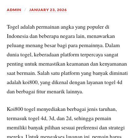
ADMIN
JANUARY 23, 2026
Togel adalah permainan angka yang populer di
Indonesia dan beberapa negara lain, menawarkan
peluang menang besar bagi para pemainnya. Dalam
dunia togel, keberadaan platform terpercaya sangat
penting untuk memastikan keamanan dan kenyamanan
saat bermain. Salah satu platform yang banyak diminati
adalah koi800, yang dikenal dengan layanan togel 4d
dan berbagai fitur menarik lainnya.
Koi800 togel menyediakan berbagai jenis taruhan,
termasuk togel 4d, 3d, dan 2d, sehingga pemain
memiliki banyak pilihan sesuai preferensi dan strategi
mereka. Untuk mengakses layanan ini, pemain harus