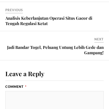
PREVIOUS
Analisis Keberlanjutan Operasi Situs Gacor di
Tengah Regulasi Ketat
NEXT
Jadi Bandar Togel, Peluang Untung Lebih Gede dan
Gampang!
Leave a Reply
COMMENT
*