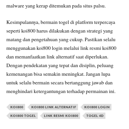
malware yang kerap ditemukan pada situs palsu.
Kesimpulannya, bermain togel di platform terpercaya
seperti koi800 harus dilakukan dengan strategi yang
matang dan pengetahuan yang cukup. Pastikan selalu
menggunakan koi800 login melalui link resmi koi800
dan memanfaatkan link alternatif saat diperlukan.
Dengan pendekatan yang tepat dan disiplin, peluang
kemenangan bisa semakin meningkat. Jangan lupa
untuk selalu bermain secara bertanggung jawab dan
menghindari ketergantungan terhadap permainan ini.
KOI800
KOI800 LINK ALTERNATIF
KOI800 LOGIN
KOI800 TOGEL
LINK RESMI KOI800
TOGEL 4D