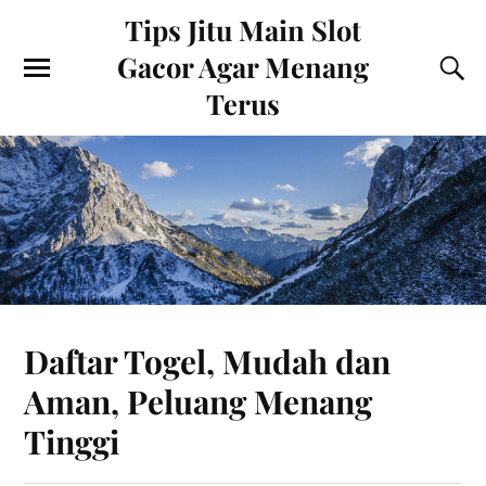
Tips Jitu Main Slot
Gacor Agar Menang
Terus
Daftar Togel, Mudah dan
Aman, Peluang Menang
Tinggi