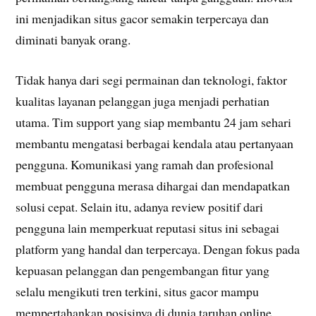
ini menjadikan situs gacor semakin terpercaya dan
diminati banyak orang.
Tidak hanya dari segi permainan dan teknologi, faktor
kualitas layanan pelanggan juga menjadi perhatian
utama. Tim support yang siap membantu 24 jam sehari
membantu mengatasi berbagai kendala atau pertanyaan
pengguna. Komunikasi yang ramah dan profesional
membuat pengguna merasa dihargai dan mendapatkan
solusi cepat. Selain itu, adanya review positif dari
pengguna lain memperkuat reputasi situs ini sebagai
platform yang handal dan terpercaya. Dengan fokus pada
kepuasan pelanggan dan pengembangan fitur yang
selalu mengikuti tren terkini, situs gacor mampu
mempertahankan posisinya di dunia taruhan online.