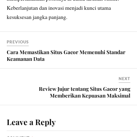
Keberlanjutan dan inovasi menjadi kunci utama
kesuksesan jangka panjang.
PREVIOUS
Cara Memastikan Situs Gacor Memenuhi Standar
Keamanan Data
NEXT
Review Jujur tentang Situs Gacor yang
Memberikan Kepuasan Maksimal
Leave a Reply