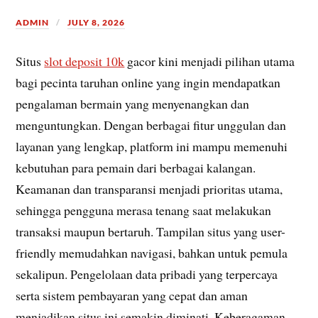
ADMIN
JULY 8, 2026
Situs
slot deposit 10k
gacor kini menjadi pilihan utama
bagi pecinta taruhan online yang ingin mendapatkan
pengalaman bermain yang menyenangkan dan
menguntungkan. Dengan berbagai fitur unggulan dan
layanan yang lengkap, platform ini mampu memenuhi
kebutuhan para pemain dari berbagai kalangan.
Keamanan dan transparansi menjadi prioritas utama,
sehingga pengguna merasa tenang saat melakukan
transaksi maupun bertaruh. Tampilan situs yang user-
friendly memudahkan navigasi, bahkan untuk pemula
sekalipun. Pengelolaan data pribadi yang terpercaya
serta sistem pembayaran yang cepat dan aman
menjadikan situs ini semakin diminati. Keberagaman