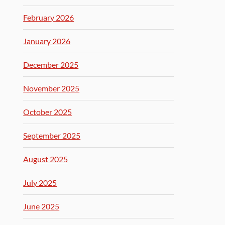
February 2026
January 2026
December 2025
November 2025
October 2025
September 2025
August 2025
July 2025
June 2025