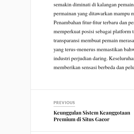
semakin diminati di kalangan pemain 
permainan yang ditawarkan mampu m
Penambahan fitur-fitur terbaru dan p
memperkuat posisi sebagai platform 
transparansi membuat pemain merasa
yang terus-menerus memastikan bahwa 
industri perjudian daring. Keseluruh
memberikan sensasi berbeda dan pel
PREVIOUS
Keunggulan Sistem Keanggotaan
Premium di Situs Gacor