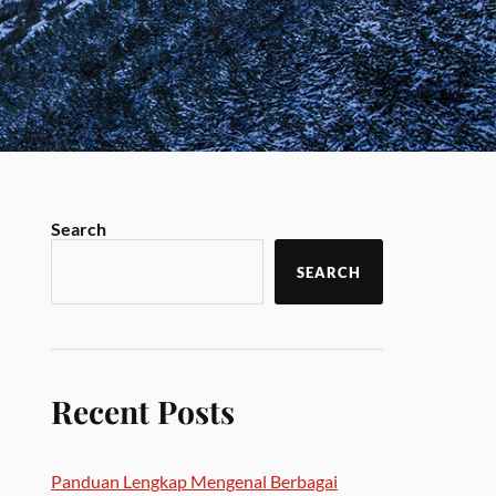
Search
SEARCH
Recent Posts
Panduan Lengkap Mengenal Berbagai