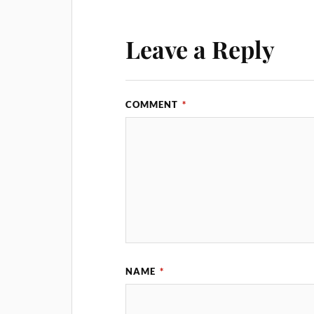
Leave a Reply
COMMENT
*
NAME
*