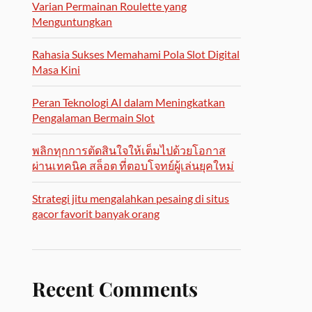
Varian Permainan Roulette yang
Menguntungkan
Rahasia Sukses Memahami Pola Slot Digital
Masa Kini
Peran Teknologi AI dalam Meningkatkan
Pengalaman Bermain Slot
พลิกทุกการตัดสินใจให้เต็มไปด้วยโอกาส
ผ่านเทคนิค สล็อต ที่ตอบโจทย์ผู้เล่นยุคใหม่
Strategi jitu mengalahkan pesaing di situs
gacor favorit banyak orang
Recent Comments