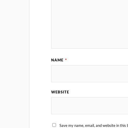
NAME
*
WEBSITE
Save my name, email, and website in this 