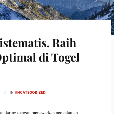
istematis, Raih
Optimal di Togel
6
IN
UNCATEGORIZED
uran daring dengan menawarkan pengalaman