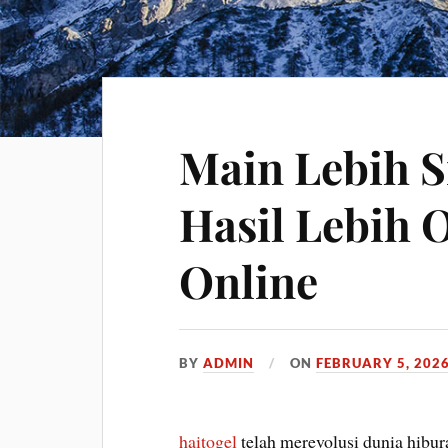
Main Lebih S
Hasil Lebih 
Online
BY
ADMIN
ON
FEBRUARY 5, 202
haitogel
telah merevolusi dunia hib