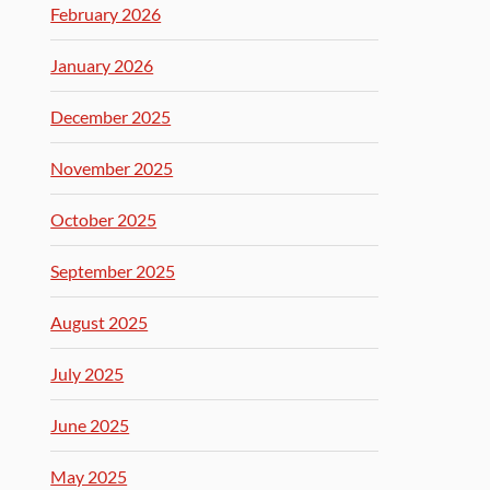
February 2026
January 2026
December 2025
November 2025
October 2025
September 2025
August 2025
July 2025
June 2025
May 2025