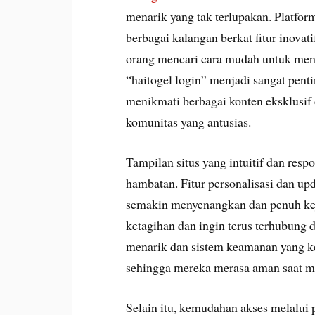
menarik yang tak terlupakan. Platfo
berbagai kalangan berkat fitur inova
orang mencari cara mudah untuk meng
“haitogel login” menjadi sangat pen
menikmati berbagai konten eksklusif 
komunitas yang antusias.
Tampilan situs yang intuitif dan res
hambatan. Fitur personalisasi dan 
semakin menyenangkan dan penuh kej
ketagihan dan ingin terus terhubung de
menarik dan sistem keamanan yang ke
sehingga mereka merasa aman saat men
Selain itu, kemudahan akses melalui