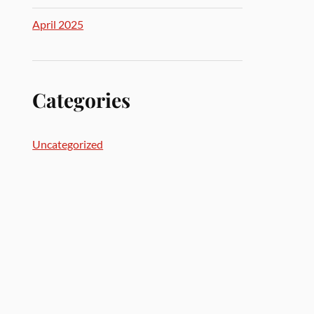
April 2025
Categories
Uncategorized