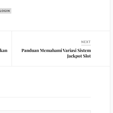
 LOGIN
NEXT
tkan
Panduan Memahami Variasi Sistem
Jackpot Slot