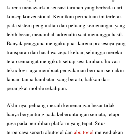
karena menawarkan sensasi taruhan yang berbeda dari
konsep konvensional. Keunikan permainan ini terletak
pada sistem pengundian dan peluang kemenangan yang
lebih besar, menambah adrenalin saat menunggu hasil.
Banyak pengguna mengaku puas karena prosesnya yang
transparan dan hasilnya cepat keluar, sehingga mereka
tetap semangat mengikuti setiap sesi taruhan. Inovasi
teknologi juga membuat pengalaman bermain semakin
lancar, tanpa hambatan yang berarti, bahkan dari
perangkat mobile sekalipun.
Akhirnya, peluang meraih kemenangan besar tidak
hanya bergantung pada keberuntungan semata, tetapi
juga pada pemilihan platform yang tepat. Situs
terpercaya seperti abutogel dan
abu togel
menyediakan