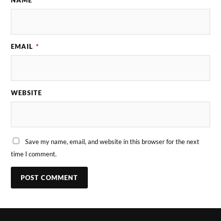
NAME
*
EMAIL
*
WEBSITE
Save my name, email, and website in this browser for the next
time I comment.