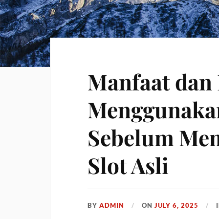
Manfaat dan
Menggunakan
Sebelum Mem
Slot Asli
BY
ADMIN
ON
JULY 6, 2025