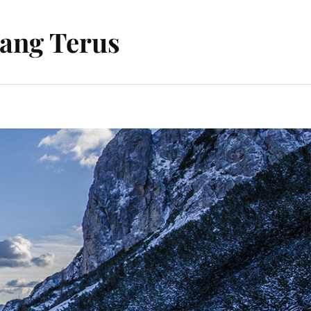
nang Terus