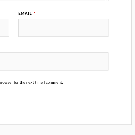
EMAIL
*
browser for the next time I comment.