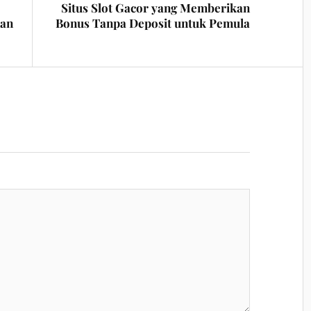
Situs Slot Gacor yang Memberikan
man
Bonus Tanpa Deposit untuk Pemula