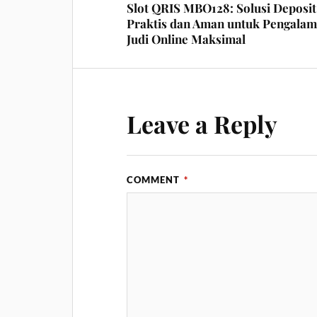
Slot QRIS MBO128: Solusi Deposit
Praktis dan Aman untuk Pengala
Judi Online Maksimal
Leave a Reply
COMMENT
*