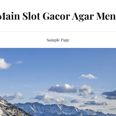
 Main Slot Gacor Agar Me
Sample Page