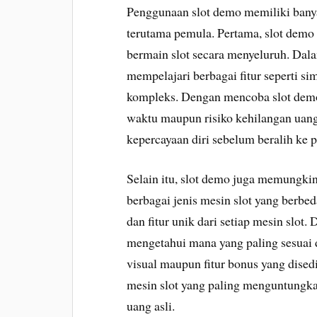
Penggunaan slot demo memiliki banya
terutama pemula. Pertama, slot dem
bermain slot secara menyeluruh. Dala
mempelajari berbagai fitur seperti sim
kompleks. Dengan mencoba slot demo,
waktu maupun risiko kehilangan uan
kepercayaan diri sebelum beralih ke
Selain itu, slot demo juga memungki
berbagai jenis mesin slot yang berbed
dan fitur unik dari setiap mesin slo
mengetahui mana yang paling sesuai d
visual maupun fitur bonus yang dise
mesin slot yang paling menguntung
uang asli.