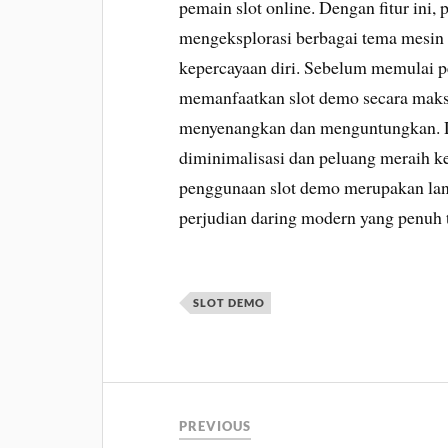
pemain slot online. Dengan fitur ini
mengeksplorasi berbagai tema mesin s
kepercayaan diri. Sebelum memulai p
memanfaatkan slot demo secara maks
menyenangkan dan menguntungkan. De
diminimalisasi dan peluang meraih 
penggunaan slot demo merupakan lang
perjudian daring modern yang penuh 
SLOT DEMO
PREVIOUS