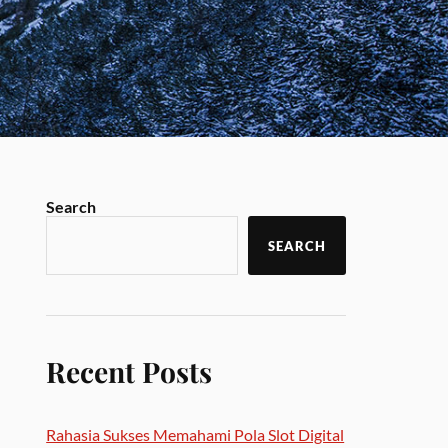
Search
SEARCH
Recent Posts
Rahasia Sukses Memahami Pola Slot Digital