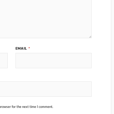
EMAIL
*
browser for the next time I comment.