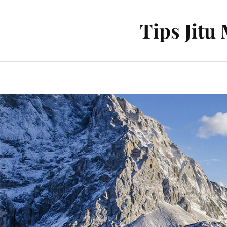
Tips Jitu