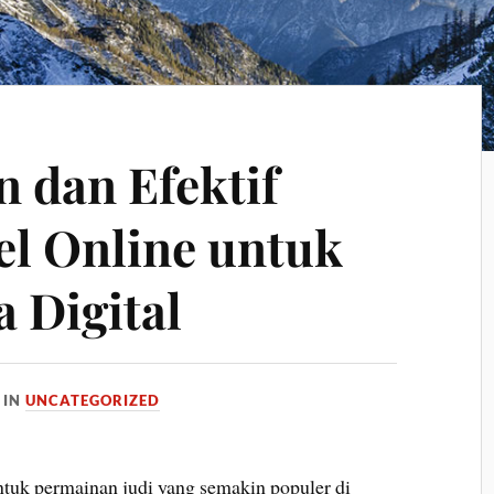
n dan Efektif
l Online untuk
 Digital
IN
UNCATEGORIZED
tuk permainan judi yang semakin populer di