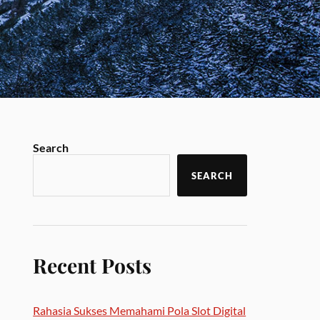
Search
SEARCH
Recent Posts
Rahasia Sukses Memahami Pola Slot Digital