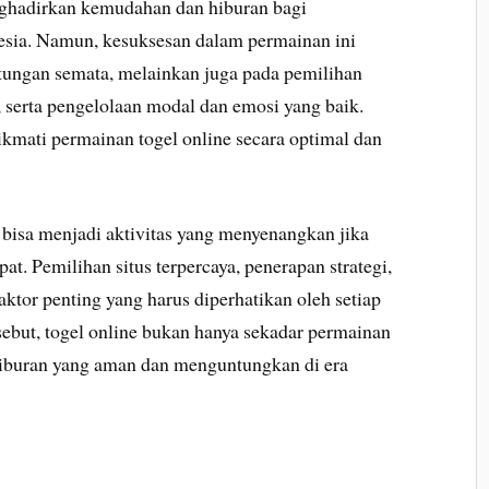
nghadirkan kemudahan dan hiburan bagi
esia. Namun, kesuksesan dalam permainan ini
tungan semata, melainkan juga pada pemilihan
g, serta pengelolaan modal dan emosi yang baik.
mati permainan togel online secara optimal dan
 bisa menjadi aktivitas yang menyenangkan jika
t. Pemilihan situs terpercaya, penerapan strategi,
aktor penting yang harus diperhatikan oleh setiap
ebut, togel online bukan hanya sekadar permainan
hiburan yang aman dan menguntungkan di era