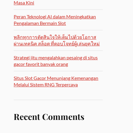
Masa Kini
Peran Teknologi AI dalam Meningkatkan
Pengalaman Bermain Slot
พลิกทุกการตัดสินใจให้เต็มไปด้วยโอกาส
ผ่านเทคนิค สล็อต ที่ตอบโจทย์ผู้เล่นยุคใหม่
Strategi jitu mengalahkan pesaing di situs
gacor favorit banyak orang
Situs Slot Gacor Menunjang Kemenangan
Melalui Sistem RNG Terpercaya
Recent Comments