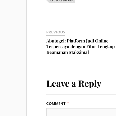
TOGEL ONLINE
PREVIOUS
Abutogel: Platform Judi Online
Terpercaya dengan Fitur Lengkap
Keamanan Maksimal
Leave a Reply
COMMENT
*