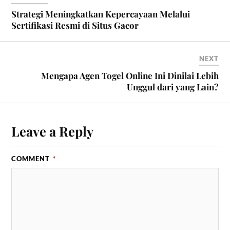
Strategi Meningkatkan Kepercayaan Melalui
Sertifikasi Resmi di Situs Gacor
NEXT
Mengapa Agen Togel Online Ini Dinilai Lebih
Unggul dari yang Lain?
Leave a Reply
COMMENT
*