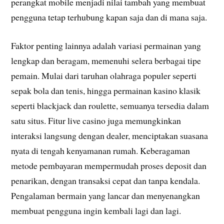
perangkat mobile menjadi nilai tambah yang membuat
pengguna tetap terhubung kapan saja dan di mana saja.
Faktor penting lainnya adalah variasi permainan yang
lengkap dan beragam, memenuhi selera berbagai tipe
pemain. Mulai dari taruhan olahraga populer seperti
sepak bola dan tenis, hingga permainan kasino klasik
seperti blackjack dan roulette, semuanya tersedia dalam
satu situs. Fitur live casino juga memungkinkan
interaksi langsung dengan dealer, menciptakan suasana
nyata di tengah kenyamanan rumah. Keberagaman
metode pembayaran mempermudah proses deposit dan
penarikan, dengan transaksi cepat dan tanpa kendala.
Pengalaman bermain yang lancar dan menyenangkan
membuat pengguna ingin kembali lagi dan lagi.