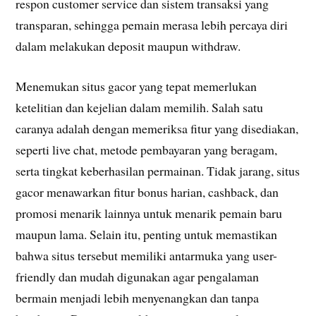
respon customer service dan sistem transaksi yang
transparan, sehingga pemain merasa lebih percaya diri
dalam melakukan deposit maupun withdraw.
Menemukan situs gacor yang tepat memerlukan
ketelitian dan kejelian dalam memilih. Salah satu
caranya adalah dengan memeriksa fitur yang disediakan,
seperti live chat, metode pembayaran yang beragam,
serta tingkat keberhasilan permainan. Tidak jarang, situs
gacor menawarkan fitur bonus harian, cashback, dan
promosi menarik lainnya untuk menarik pemain baru
maupun lama. Selain itu, penting untuk memastikan
bahwa situs tersebut memiliki antarmuka yang user-
friendly dan mudah digunakan agar pengalaman
bermain menjadi lebih menyenangkan dan tanpa