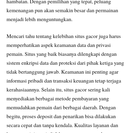
hambatan. Dengan pemilihan yang tepat, peluang
kemenangan pun akan semakin besar dan permainan
menjadi lebih menguntungkan.
Mencari tahu tentang kelebihan situs gacor juga harus
memperhatikan aspek keamanan data dan privasi
pemain. Situs yang baik biasanya dilengkapi dengan
sistem enkripsi data dan proteksi dari pihak ketiga yang
tidak bertanggung jawab. Keamanan ini penting agar
informasi pribadi dan transaksi keuangan tetap terjaga
kerahasiaannya. Selain itu, situs gacor sering kali
menyediakan berbagai metode pembayaran yang
memudahkan pemain dari berbagai daerah. Dengan
begitu, proses deposit dan penarikan bisa dilakukan
secara cepat dan tanpa kendala. Kualitas layanan dan